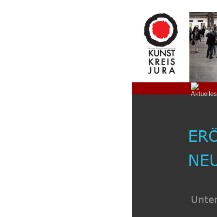
ER
NE
Unte