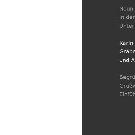
Neun 
in de
Unter
Karin
Gräbe
und A
Begrü
Grußw
Einfü