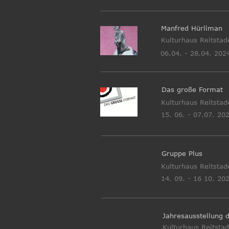
Manfred Hürliman 
Kulturhaus Reitstad
06.04. - 28.04. 202
Das große Format
Kulturhaus Reitstad
15. 06. - 07.07. 20
Gruppe Plus
Kulturhaus Reitstad
14. 09. - 16 10. 20
Jahresausstellung d
Kulturhaus Reitsta