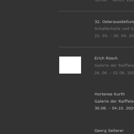
32. Osterausstellun
Schalterhalle und G
22. 03. - 26. 04. 2
Erich Rösch  
Galerie der Raiffei
28. 06. - 02 08. 20
Hortense Kurth
Galerie der Raiffei
30.08. - 04.10. 202
Georg Sellerer